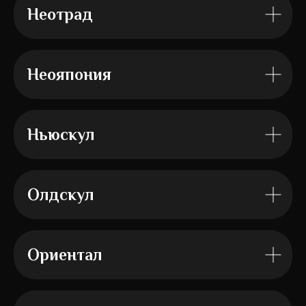
Неотрад
Неояпония
Ньюскул
Олдскул
Ориентал