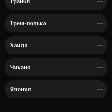
Трайбл
Треш-полька
Хайда
Чикано
Япония